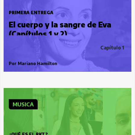
PRIMERA ENTREGA
El cuerpo y la sangre de Eva
(Capítulos 1 y 2)
Capítulo 1
Por
Mariano Hamilton
MUSICA
¿QUÉ ES EL RKT?