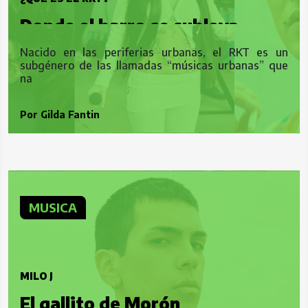
Donde el barro se subleva
Nacido en las periferias urbanas, el RKT es un
subgénero de las llamadas “músicas urbanas” que
na
Por
Gilda Fantin
MUSICA
MILO J
El gallito de Morón