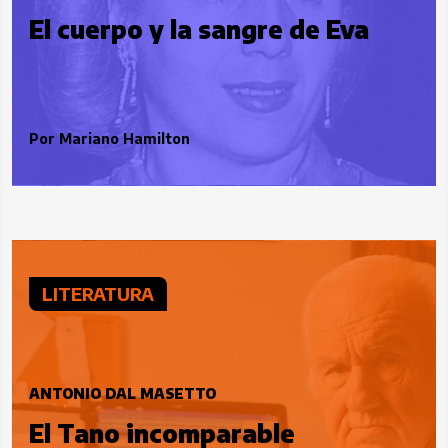
El cuerpo y la sangre de Eva
Por
Mariano Hamilton
LITERATURA
ANTONIO DAL MASETTO
El Tano incomparable