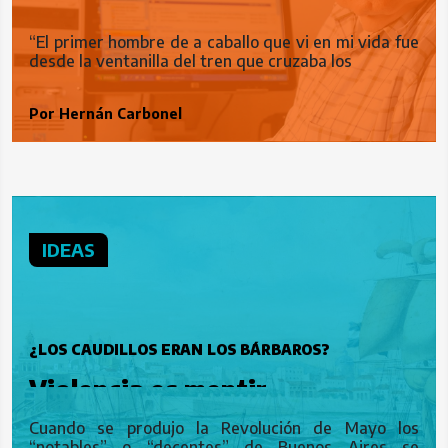
“El primer hombre de a caballo que vi en mi vida fue
desde la ventanilla del tren que cruzaba los
Por
Hernán Carbonel
IDEAS
¿LOS CAUDILLOS ERAN LOS BÁRBAROS?
Violencia es mentir
Cuando se produjo la Revolución de Mayo los
“notables” o “decentes” de Buenos Aires se