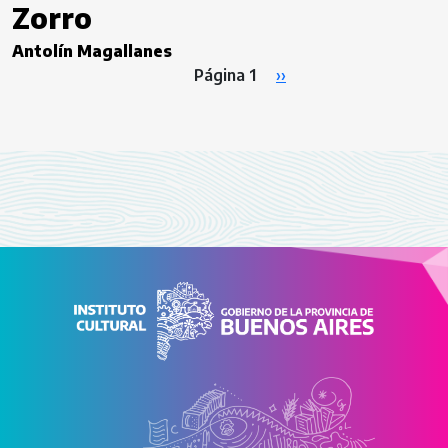
Zorro
Antolín Magallanes
Paginación
Siguiente página
Página 1
››