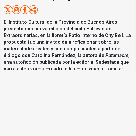
El Instituto Cultural de la Provincia de Buenos Aires
presentó una nueva edición del ciclo Entrevistas
Extraordinarias, en la librería Patio Interno de City Bell. La
propuesta fue una invitación a reflexionar sobre las
maternidades reales y sus complejidades a partir del
diálogo con Carolina Fernández, la autora de
Putamadre
,
una autoficción publicada por la editorial Sudestada que
narra a dos voces —madre e hijo— un vínculo familiar
atravesado por consumos problemáticos, violencias,
situaciones de encierro y amores. Es un libro dinámico y
atrapante que encara sin golpes bajos la maternidad con
una tensión alejada de la romantización, más bien como
un terreno fangoso donde nunca se sabe con certeza si
el suelo que se pisa no va a hundirse.
El público pudo disfrutar de una performance de lectura
dramática de algunos fragmentos del libro,
acompañados de música, lo que generó una atmósfera