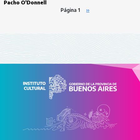
Pacho O'Donnell
Paginación
Siguiente página
Página 1
››