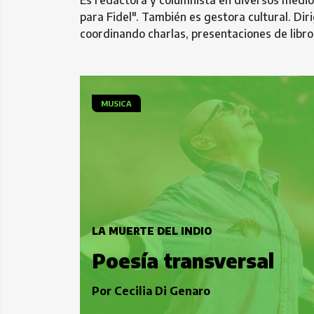
Es redactora y columnista en diversos medios 
para Fidel". También es gestora cultural. Dir
coordinando charlas, presentaciones de libros 
MUSICA
LA MUERTE DEL INDIO
Poesía transversal
Por
Cecilia Di Genaro