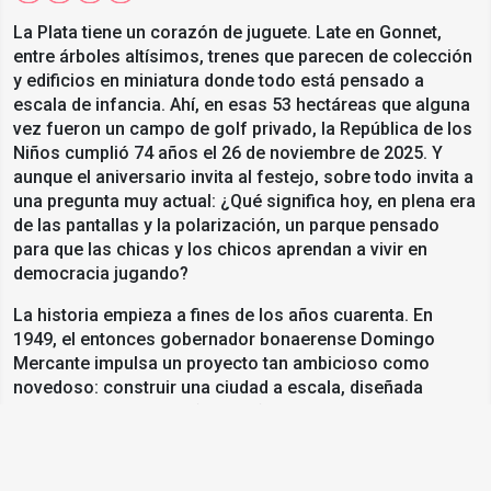
La Plata tiene un corazón de juguete. Late en Gonnet,
entre árboles altísimos, trenes que parecen de colección
y edificios en miniatura donde todo está pensado a
escala de infancia. Ahí, en esas 53 hectáreas que alguna
vez fueron un campo de golf privado, la República de los
Niños cumplió 74 años el 26 de noviembre de 2025. Y
aunque el aniversario invita al festejo, sobre todo invita a
una pregunta muy actual: ¿Qué significa hoy, en plena era
de las pantallas y la polarización, un parque pensado
para que las chicas y los chicos aprendan a vivir en
democracia jugando?
La historia empieza a fines de los años cuarenta. En
1949, el entonces gobernador bonaerense Domingo
Mercante impulsa un proyecto tan ambicioso como
novedoso: construir una ciudad a escala, diseñada
especialmente para niños y niñas, donde pudieran
conocer de cerca –y con el cuerpo– cómo funciona una
República. Dos años después, el 26 de noviembre de
1951, el predio se inaugura oficialmente de la mano de